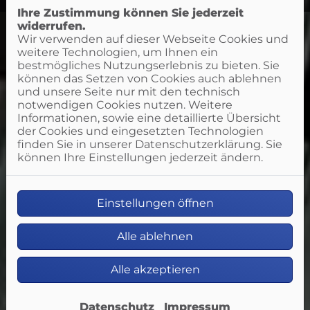
Ihre Zustimmung können Sie jederzeit
widerrufen.
Wir verwenden auf dieser Webseite Cookies und
weitere Technologien, um Ihnen ein
bestmögliches Nutzungserlebnis zu bieten. Sie
können das Setzen von Cookies auch ablehnen
und unsere Seite nur mit den technisch
notwendigen Cookies nutzen. Weitere
Informationen, sowie eine detaillierte Übersicht
der Cookies und eingesetzten Technologien
finden Sie in unserer Datenschutzerklärung. Sie
können Ihre Einstellungen jederzeit ändern.
Einstellungen öffnen
Alle ablehnen
Alle akzeptieren
Datenschutz
Impressum