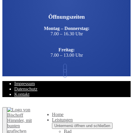
Öffnungszeiten
Montag – Donnerstag:
7.00 – 16.30 Uhr
Freitag:
7.00 – 13.00 Uhr
Impressum
Datenschutz
Kontakt
Zurück nach oben
Home
Leistungen
Untermenü öffnen und schließen
Bad