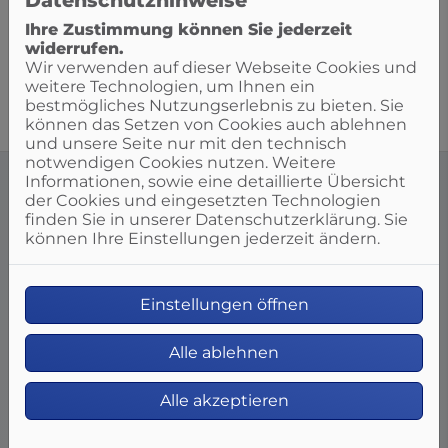
Datenschutzhinweise
Umstieg auf Gas auch zum Thema
Gasbrennwert-Heizung in Kombination mit einer
Ihre Zustimmung können Sie jederzeit
Solarthermie.
widerrufen.
Wir verwenden auf dieser Webseite Cookies und
weitere Technologien, um Ihnen ein
bestmögliches Nutzungserlebnis zu bieten. Sie
können das Setzen von Cookies auch ablehnen
und unsere Seite nur mit den technisch
notwendigen Cookies nutzen. Weitere
Informationen, sowie eine detaillierte Übersicht
der Cookies und eingesetzten Technologien
finden Sie in unserer Datenschutzerklärung. Sie
können Ihre Einstellungen jederzeit ändern.
Ihre Vorteile
Einstellungen öffnen
Alle ablehnen
Individuelle Planung und persönliche
Alle akzeptieren
Beratung
Wir sprechen mit Ihnen über Ihre
Vorstellungen und Wünsche