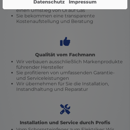
Datenschutz
Impressum
Wir prüfen für Sie die Voraussetzungen für
einen Umstieg von Öl auf Gas
Sie bekommen eine transparente
Kostenaufstellung und Beratung
Qualität vom Fachmann
Wir verbauen ausschließlich Markenprodukte
führender Hersteller
Sie profitieren von umfassenden Garantie-
und Serviceleistungen
Wir übernehmen für Sie die Installation,
Instandhaltung und Reparatur
Installation und Service durch Profis
Vom Schornsteinfeger zum Elektriker: Wir